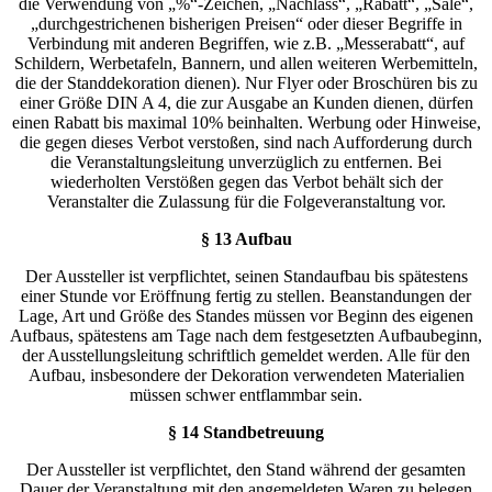
die Verwendung von „%“-Zeichen, „Nachlass“, „Rabatt“, „Sale“,
„durchgestrichenen bisherigen Preisen“ oder dieser Begriffe in
Verbindung mit anderen Begriffen, wie z.B. „Messerabatt“, auf
Schildern, Werbetafeln, Bannern, und allen weiteren Werbemitteln,
die der Standdekoration dienen). Nur Flyer oder Broschüren bis zu
einer Größe DIN A 4, die zur Ausgabe an Kunden dienen, dürfen
einen Rabatt bis maximal 10% beinhalten. Werbung oder Hinweise,
die gegen dieses Verbot verstoßen, sind nach Aufforderung durch
die Veranstaltungsleitung unverzüglich zu entfernen. Bei
wiederholten Verstößen gegen das Verbot behält sich der
Veranstalter die Zulassung für die Folgeveranstaltung vor.
§ 13 Aufbau
Der Aussteller ist verpflichtet, seinen Standaufbau bis spätestens
einer Stunde vor Eröffnung fertig zu stellen. Beanstandungen der
Lage, Art und Größe des Standes müssen vor Beginn des eigenen
Aufbaus, spätestens am Tage nach dem festgesetzten Aufbaubeginn,
der Ausstellungsleitung schriftlich gemeldet werden. Alle für den
Aufbau, insbesondere der Dekoration verwendeten Materialien
müssen schwer entflammbar sein.
§ 14 Standbetreuung
Der Aussteller ist verpflichtet, den Stand während der gesamten
Dauer der Veranstaltung mit den angemeldeten Waren zu belegen